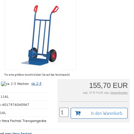
Für eine größere Ansicht klicken Sie auf das Vorschaubild
:
ca. 2-3
155,70 EUR
zzgl. 19 % MwSt. zzgl.
Versandkosten
116L
:
4017976040967
16L
:
fetra Fechtel Transportgeräte
kel von:
fetra Fechtel