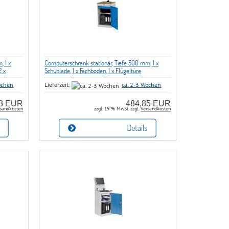
, 1 x
Computerschrank stationär, Tiefe 500 mm, 1 x
2 x
Schublade, 1 x Fachboden, 1 x Flügeltüre
ochen
Lieferzeit:
ca. 2-3 Wochen
78 EUR
484,85 EUR
sandkosten
zzgl. 19 % MwSt. zzgl.
Versandkosten