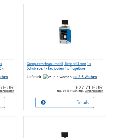
 x
Computerschrank mobil, Tiefe 500 mm, 1 x
2 x
Schublade, 1 x Fachboden, 1 x Flügeltüre
ochen
Lieferzeit:
ca. 2-3 Wochen
96 EUR
627,71 EUR
sandkosten
zzgl. 19 % MwSt. zzgl.
Versandkosten