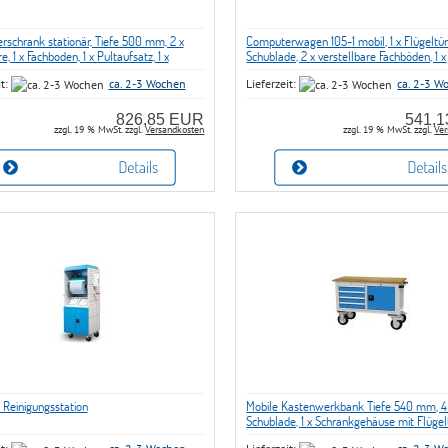
schrank stationär, Tiefe 500 mm, 2 x
Computerwagen 105-1 mobil, 1 x Flügeltüre
e, 1 x Fachboden, 1 x Pultaufsatz, 1 x
Schublade, 2 x verstellbare Fachböden, 1 x
auszug, 1 x Lochwand mit
Montitohalterung mit VESA-Verschraubu
it:
ca. 2-3 Wochen
Lieferzeit:
ca. 2-3 W
dschirmhalterung
826,85 EUR
541,
zzgl. 19 % MwSt. zzgl.
Versandkosten
zzgl. 19 % MwSt. zzgl.
Ver
 Reinigungsstation
Mobile Kastenwerkbank Tiefe 540 mm, 4
Schublade, 1 x Schrankgehäuse mit Flügel