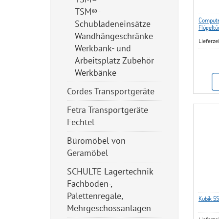
TSM®-
Computer
Schubladeneinsätze
Flügeltür
Tastatur
Wandhängeschränke
Lieferze
Flachbil
Werkbank- und
Arbeitsplatz Zubehör
Werkbänke
Cordes Transportgeräte
Fetra Transportgeräte
Fechtel
Büromöbel von
Geramöbel
SCHULTE Lagertechnik
Fachboden-,
Palettenregale,
Kubik 5S
Mehrgeschossanlagen