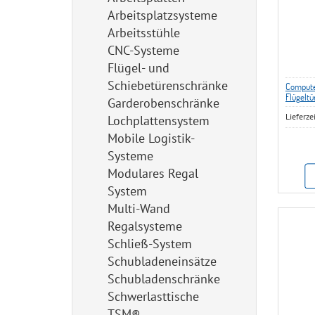
Arbeitsplatzsysteme
Arbeitsstühle
CNC-Systeme
Flügel- und
Schiebetürenschränke
Computer
Flügeltür
Garderobenschränke
Tastatur
Lieferze
Flachbil
Lochplattensystem
Mobile Logistik-
Systeme
Modulares Regal
System
Multi-Wand
Regalsysteme
Schließ-System
Schubladeneinsätze
Schubladenschränke
Schwerlasttische
TSM®