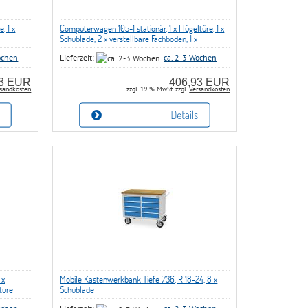
, 1 x
Computerwagen 105-1 stationär, 1 x Flügeltüre, 1 x
Schublade, 2 x verstellbare Fachböden, 1 x
ng
Montitohalterung mit VESA-Verschraubung
ochen
Lieferzeit:
ca. 2-3 Wochen
13 EUR
406,93 EUR
sandkosten
zzgl. 19 % MwSt. zzgl.
Versandkosten
 x
Mobile Kastenwerkbank Tiefe 736, R 18-24, 8 x
türe
Schublade