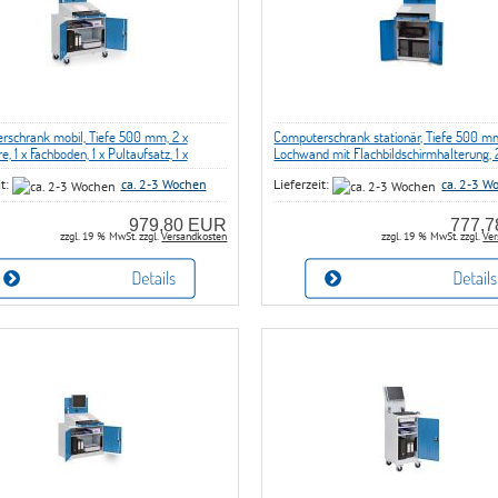
schrank mobil, Tiefe 500 mm, 2 x
Computerschrank stationär, Tiefe 500 mm
e, 1 x Fachboden, 1 x Pultaufsatz, 1 x
Lochwand mit Flachbildschirmhalterung, 
auszug, 1 x Lochwand mit
Flügeltüre, 1 x Pultaufsatz
it:
ca. 2-3 Wochen
Lieferzeit:
ca. 2-3 W
dschirmhalterung
979,80 EUR
777,
zzgl. 19 % MwSt. zzgl.
Versandkosten
zzgl. 19 % MwSt. zzgl.
Ver