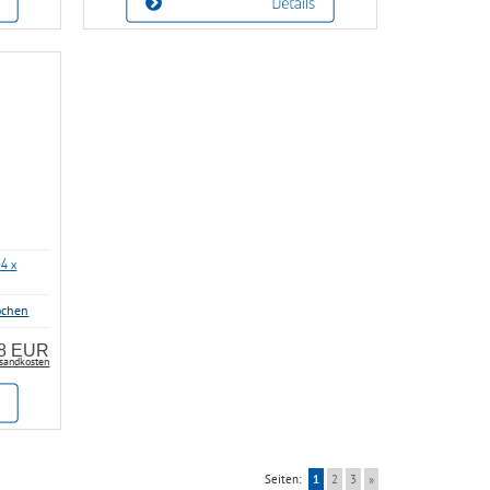
4 x
ochen
08 EUR
sandkosten
Seiten:
1
2
3
»