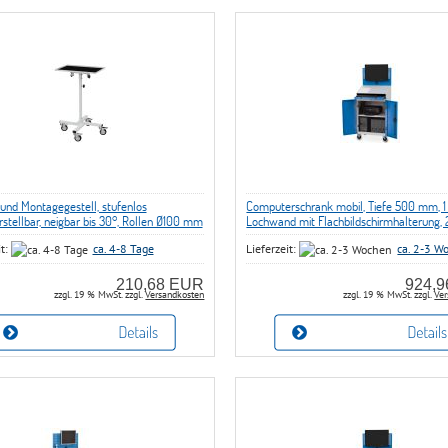
 und Montagegestell, stufenlos
Computerschrank mobil, Tiefe 500 mm, 1
stellbar, neigbar bis 30°, Rollen Ø100 mm
Lochwand mit Flachbildschirmhalterung, 
Flügeltüre, 1 x Pultaufsatz
it:
ca. 4-8 Tage
Lieferzeit:
ca. 2-3 W
210,68 EUR
924,
zzgl. 19 % MwSt. zzgl.
Versandkosten
zzgl. 19 % MwSt. zzgl.
Ver