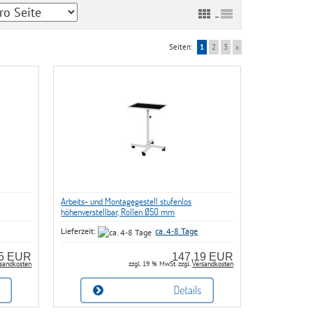
Seiten:
1
2
3
»
Arbeits- und Montagegestell stufenlos
höhenverstellbar, Rollen Ø50 mm
Lieferzeit:
ca. 4-8 Tage
15 EUR
147,19 EUR
sandkosten
zzgl. 19 % MwSt. zzgl.
Versandkosten