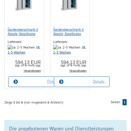
Garderobenschrank 4
Garderobenschrank 4
Abteile, Abteilbreite
Abteile, Abteilbreite
300 mm, mit
300 mm, mit
Lieferzeit:
Lieferzeit:
Hutboden,
Hutboden,
Kleiderstange, 2 x
Kleiderstange, 2 x
ca.
ca.
Schiebehaken, 1 x
Schiebehaken, 1 x
2-3 Wochen
2-3 Wochen
Handtuchhalter je
Handtuchhalter je
Abteil,
Abteil, Zylinderschloß
594,13 EUR
594,13 EUR
Drehriegelschloß
zzgl. 19 % MwSt. zzgl.
zzgl. 19 % MwSt. zzgl.
Versandkosten
Versandkosten
Zeige
1
bis
6
(von insgesamt
6
Artikeln)
Seiten:
1
Die angebotenen Waren und Dienstleistungen