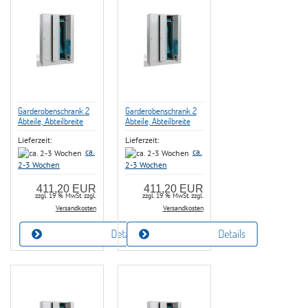
Garderobenschrank 2
Garderobenschrank 2
Abteile, Abteilbreite
Abteile, Abteilbreite
300 mm, mit
300 mm, mit
Lieferzeit:
Lieferzeit:
Hutboden,
Hutboden,
Kleiderstange, 2 x
Kleiderstange, 2 x
ca.
ca.
Schiebehaken, 1 x
Schiebehaken, 1 x
2-3 Wochen
2-3 Wochen
Handtuchhalter je
Handtuchhalter je
Abteil,
Abteil, Zylinderschloß
411,20 EUR
411,20 EUR
Drehriegelschloß
zzgl. 19 % MwSt. zzgl.
zzgl. 19 % MwSt. zzgl.
Versandkosten
Versandkosten