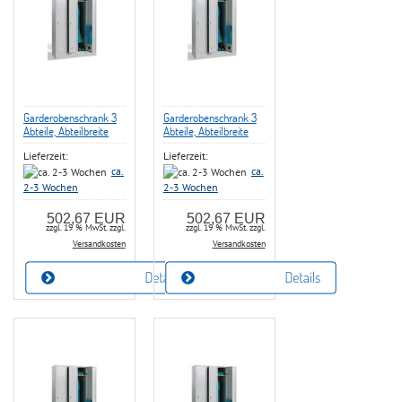
Garderobenschrank 3
Garderobenschrank 3
Abteile, Abteilbreite
Abteile, Abteilbreite
300 mm, mit
300 mm, mit
Lieferzeit:
Lieferzeit:
Hutboden,
Hutboden,
Kleiderstange, 2 x
Kleiderstange, 2 x
ca.
ca.
Schiebehaken, 1 x
Schiebehaken, 1 x
2-3 Wochen
2-3 Wochen
Handtuchhalter je
Handtuchhalter je
Abteil,
Abteil, Zylinderschloß
502,67 EUR
502,67 EUR
Drehriegelschloß
zzgl. 19 % MwSt. zzgl.
zzgl. 19 % MwSt. zzgl.
Versandkosten
Versandkosten