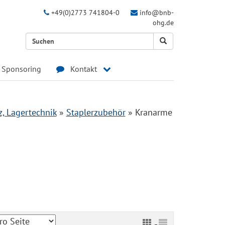
+49(0)2773 741804-0
info@bnb-
ohg.de
Sponsoring
Kontakt
z, Lagertechnik
»
Staplerzubehör
»
Kranarme