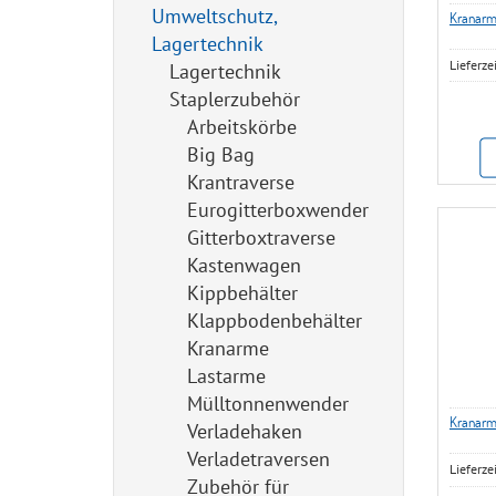
Umweltschutz,
Kranarm 
Lagertechnik
Lieferze
Lagertechnik
Staplerzubehör
Arbeitskörbe
Big Bag
Krantraverse
Eurogitterboxwender
Gitterboxtraverse
Kastenwagen
Kippbehälter
Klappbodenbehälter
Kranarme
Lastarme
Mülltonnenwender
Kranarm
Verladehaken
Verladetraversen
Lieferze
Zubehör für