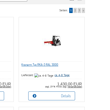
Seiten:
1
2
3
»
Kranarm Typ RKA-3 RAL 3000
Lieferzeit:
ca. 4-8 Tage
00 EUR
1.430,00 EUR
sandkosten
zzgl. 19 % MwSt. zzgl.
Versandkosten