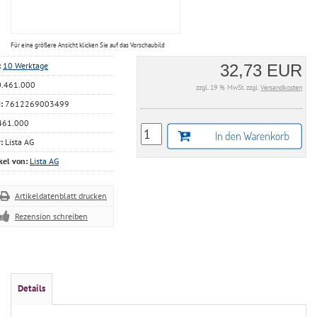
Für eine größere Ansicht klicken Sie auf das Vorschaubild
:
10 Werktage
32,73 EUR
.461.000
zzgl. 19 % MwSt. zzgl.
Versandkosten
:
7612269003499
461.000
:
Lista AG
kel von:
Lista AG
Artikeldatenblatt drucken
Rezension schreiben
Details