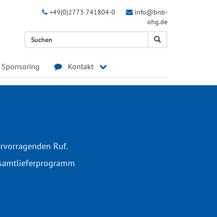
+49(0)2773 741804-0
info@bnb-
ohg.de
Sponsoring
Kontakt
ervorragenden Ruf.
esamtlieferprogramm